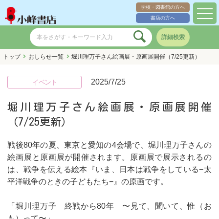
学校・図書館の方へ
toggl
書店の方へ
navig
詳細検索
トップ
おしらせ一覧
堀川理万子さん絵画展・原画展開催（7/25更新）
2025/7/25
イベント
堀川理万子さん絵画展・原画展開催
（7/25更新）
戦後80年の夏、東京と愛知の4会場で、堀川理万子さんの
絵画展と原画展が開催されます。原画展で展示されるの
は、戦争を伝える絵本『いま、日本は戦争をしている−太
平洋戦争のときの子どもたち−』の原画です。
「堀川理万子 終戦から80年 〜見て、聞いて、惟（お
も）って〜」