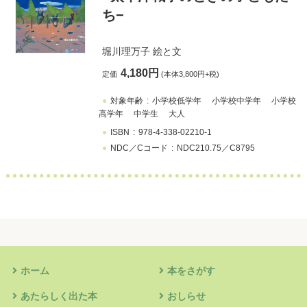
ち−
堀川理万子
絵と文
4,180円
定価
(本体3,800円+税)
対象年齢
小学校低学年
小学校中学年
小学校
高学年
中学生
大人
ISBN
978-4-338-02210-1
NDC／Cコード
NDC210.75／C8795
ホーム
本をさがす
あたらしく出た本
おしらせ