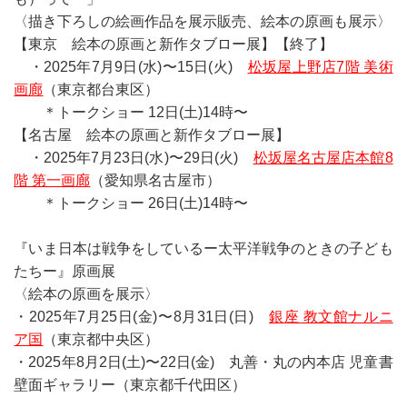
〈描き下ろしの絵画作品を展示販売、絵本の原画も展示〉
【東京 絵本の原画と新作タブロー展】【終了】
・2025年7月9日(水)〜15日(火)
松坂屋上野店7階 美術
画廊
（東京都台東区）
＊トークショー 12日(土)14時〜
【名古屋 絵本の原画と新作タブロー展】
・2025年7月23日(水)〜29日(火)
松坂屋名古屋店本館8
階 第一画廊
（愛知県名古屋市）
＊トークショー 26日(土)14時〜
『いま日本は戦争をしているー太平洋戦争のときの子ども
たちー』原画展
〈絵本の原画を展示〉
・2025年7月25日(金)〜8月31日(日)
銀座 教文館ナルニ
ア国
（東京都中央区）
・2025年8月2日(土)〜22日(金) 丸善・丸の内本店 児童書
壁面ギャラリー（東京都千代田区）