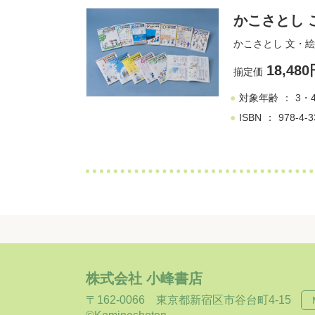
かこさとし 
かこさとし
文・絵
18,48
揃定価
対象年齢
3・
ISBN
978-4-3
株式会社 小峰書店
〒162-0066
東京都新宿区市谷台町4-15