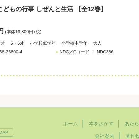
こどもの行事 しぜんと生活 【全12巻】
0円
(本体16,800円+税)
4才
5・6才
小学校低学年
小学校中学年
大人
38-26800-4
NDC／Cコード
NDC386
ホーム
本をさがす
あた
MAP
会社案内
著作